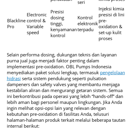
seri
Injeksi kimia
Presisi
Electronic
presisi di lini
dosing
Kontrol
Blackline
control &
pre-
tinggi,
elektronik
Pro
Variable
oxidation &
kenyamanan
terpadu
speed
set-up kulit
kontrol
proses
Selain performa dosing, dukungan teknis dan layanan
purna jual juga menjadi faktor penting dalam
implementasi pre-oxidation. OBL Pumps Indonesia
menyediakan paket solusi lengkap, termasuk
pengelolaan
hidrasi
serta sistem pendukung seperti pulsation
dampeners dan safety valves yang membantu menjaga
kestabilan aliran dan mengurangi getaran sistem. Semua
ini berkontribusi pada operasi yang lebih “hands-off” dan
lebih aman bagi personel maupun lingkungan. Jika Anda
ingin melihat opsi-opsi lain yang relevan dengan
kebutuhan pre-oxidation di fasilitas Anda, telusuri
halaman-halaman produk terkait melalui beberapa tautan
internal berikut: