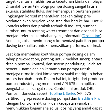
target kualitas air akhir, serta kebutuhan kimia dan biaya.
Di sinilah peran teknologi pompa dosing sangat krusial:
akurasi, stabilitas fluks, dan kemampuan bertahan pada
lingkungan korosif menentukan apakah tahap pre-
oxidation akan berjalan konsisten dari hari ke hari. Untuk
konteks teknis dan praktik terbaik di industri, sumber-
sumber umum tentang water treatment dan ozonasi bisa
menjadi referensi tambahan yang informatif (
Ozonation
).
Anda juga bisa menimbang rekomendasi pabrikan pompa
dosing berkualitas untuk memastikan performa optimal.
Saat kita membahas kontribusi pompa dosing dalam
tahap pre-oxidation, penting untuk melihat sinergi antara
desain pompa, kontrol, dan sistem pendukung. Salah satu
penentu utama adalah kemampuan pompa untuk
menjaga ritme injeksi kimia secara stabil meskipun beban
proses berubah-ubah. Dalam hal ini, insight dari produsen
pompa industri yang memahami API 675 dan aplikasi
pengolahan air sangat relev. Contoh lini produk OBL
Pumps Indonesia, seperti
Topline L Series
(API 675
certified high-pressure dosing pumps) dan
Blackline Pro
(dengan kontrol elektronik dan kecepatan variabel),
menunjukkan bagaimana solusi dosing yang andal dapat