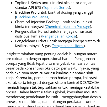
Topline L Series untuk injeksi oksidator dengan
standar API 675 (
Topline L Series
).
Blackline Pro untuk kontrol dosing yang canggih
(
Blackline Pro Series
).
Chemical Injection Package untuk solusi injeksi
kimia terintegrasi (
Chemical Injection Package
).
Pengendalian Korosi untuk menjaga umur aset
distribusi kimia (
Pengendalian Korosi
).
Pengelolaan Hidrat untuk menjaga kinerja sistem di
fasilitas minyak & gas (
Pengelolaan Hidrat
).
Insight tambahan yang penting adalah hubungan antara
pre-oxidation dengan operasional harian. Penggunaan
pompa yang tidak tepat bisa menyebabkan variabilitas
besar pada konsentrasi oksidator per waktu injeksi, yang
pada akhirnya memicu variasi kualitas air antara shift
kerja. Karena itu, pemeliharaan harian pompa, kalibrasi
akurat, serta integrasi dengan sistem kontrol DCS/SCADA
menjadi bagian tak terpisahkan untuk menjaga kestabilan
proses. Dalam literatur teknis global, konsultan industri
mendorong pendekatan holistik—menggabungkan desain
proses, kendali kimia, dan dukungan peralatan—untuk
mencapai efisiensi yang lebih tinggi tanpa mengorbankan