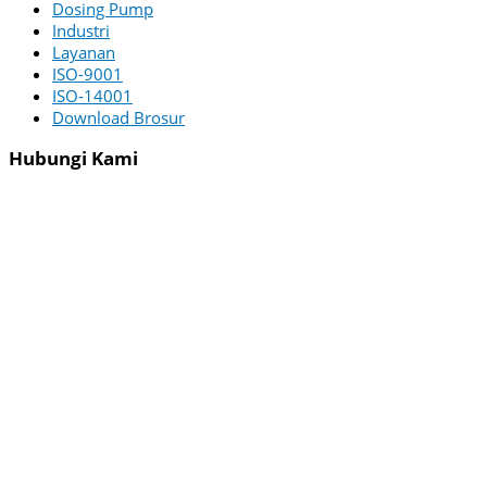
Dosing Pump
Industri
Layanan
ISO-9001
ISO-14001
Download Brosur
Hubungi Kami
PT ZI-TECHASIA
Menara Utara – 22nd Floor
Menara Jamsostek Building
Jl. Jend. Gatot Subroto No.38
South Jakarta 12710 Indonesia
WA :
+62 822-4625-6451
Email :
[email protected]
Office :
(021) 2526075