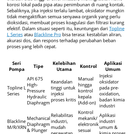
korosi lokal pada pipa atau penimbunan di ruang kontak.
Sebaliknya, jika injeksi terlalu lambat, oksidator mungkin
tidak mengaktifkan semua senyawa organik yang perlu
dioksidasi, membuat proses koagulasi dan filtrasi kurang
efektif. Dalam situasi seperti itu, keuntungan dari
Topline
L Series
atau
Blackline Pro
bisa terasa: kestabilan aliran,
akurasi dos, dan respons terhadap perubahan beban
proses yang lebih cepat.
Seri
Kelebihan
Aplikasi
Tipe
Kontrol
Pompa
Utama
Umum
Injeksi
API 675
Manual
Keandalan
oksidator
High-
hingga
Topline L
tinggi untuk
pada pre-
Pressure
kontrol
Series
injeksi
oxidation,
Hydraulic
kepala
proses kritis
badan kimia
Diaphragm
(Add-on)
industri
Kontrol
Reliabilitas
Aplikasi
Mechanical
mekanik/
Blackline
industri,
industri
Diaphragm
elektronik
M/R/XRN
mudah
umum &
& Plunger
sesuai
perawatan
kimia proses