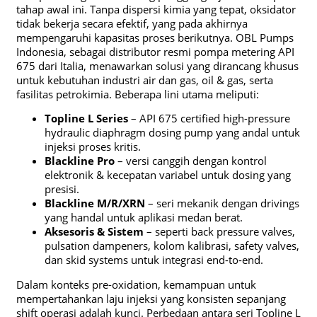
tahap awal ini. Tanpa dispersi kimia yang tepat, oksidator
tidak bekerja secara efektif, yang pada akhirnya
mempengaruhi kapasitas proses berikutnya. OBL Pumps
Indonesia, sebagai distributor resmi pompa metering API
675 dari Italia, menawarkan solusi yang dirancang khusus
untuk kebutuhan industri air dan gas, oil & gas, serta
fasilitas petrokimia. Beberapa lini utama meliputi:
Topline L Series
– API 675 certified high-pressure
hydraulic diaphragm dosing pump yang andal untuk
injeksi proses kritis.
Blackline Pro
– versi canggih dengan kontrol
elektronik & kecepatan variabel untuk dosing yang
presisi.
Blackline M/R/XRN
– seri mekanik dengan drivings
yang handal untuk aplikasi medan berat.
Aksesoris & Sistem
– seperti back pressure valves,
pulsation dampeners, kolom kalibrasi, safety valves,
dan skid systems untuk integrasi end-to-end.
Dalam konteks pre-oxidation, kemampuan untuk
mempertahankan laju injeksi yang konsisten sepanjang
shift operasi adalah kunci. Perbedaan antara seri Topline L