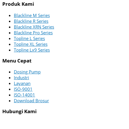
Produk Kami
Blackline M Series
Blackline R Series
Blackline XRN Series
Blackline Pro Series
Topline L Series
Topline XL Series
Topline Lx9 Series
Menu Cepat
Dosing Pump
Industri
Layanan
ISO-9001
ISO-14001
Download Brosur
Hubungi Kami
PT ZI-TECHASIA
Menara Utara – 22nd Floor