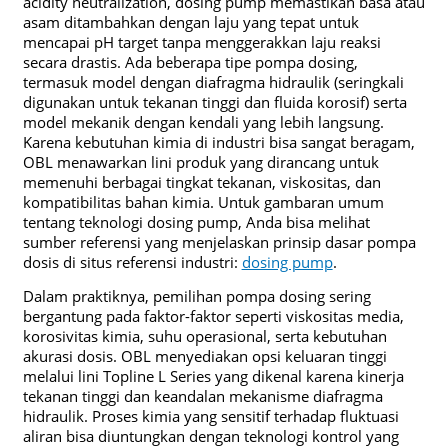
acidity neutralization, dosing pump memastikan basa atau
asam ditambahkan dengan laju yang tepat untuk
mencapai pH target tanpa menggerakkan laju reaksi
secara drastis. Ada beberapa tipe pompa dosing,
termasuk model dengan diafragma hidraulik (seringkali
digunakan untuk tekanan tinggi dan fluida korosif) serta
model mekanik dengan kendali yang lebih langsung.
Karena kebutuhan kimia di industri bisa sangat beragam,
OBL menawarkan lini produk yang dirancang untuk
memenuhi berbagai tingkat tekanan, viskositas, dan
kompatibilitas bahan kimia. Untuk gambaran umum
tentang teknologi dosing pump, Anda bisa melihat
sumber referensi yang menjelaskan prinsip dasar pompa
dosis di situs referensi industri:
dosing pump
.
Dalam praktiknya, pemilihan pompa dosing sering
bergantung pada faktor-faktor seperti viskositas media,
korosivitas kimia, suhu operasional, serta kebutuhan
akurasi dosis. OBL menyediakan opsi keluaran tinggi
melalui lini Topline L Series yang dikenal karena kinerja
tekanan tinggi dan keandalan mekanisme diafragma
hidraulik. Proses kimia yang sensitif terhadap fluktuasi
aliran bisa diuntungkan dengan teknologi kontrol yang