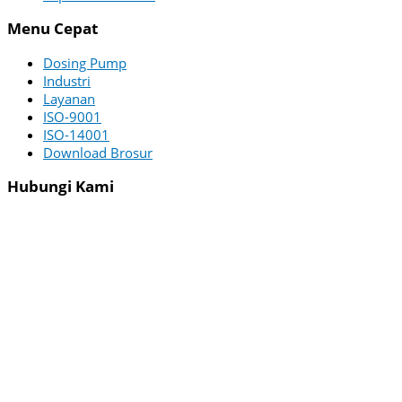
Menu Cepat
Dosing Pump
Industri
Layanan
ISO-9001
ISO-14001
Download Brosur
Hubungi Kami
PT ZI-TECHASIA
Menara Utara – 22nd Floor
Menara Jamsostek Building
Jl. Jend. Gatot Subroto No.38
South Jakarta 12710 Indonesia
WA :
+62 822-4625-6451
Email :
[email protected]
Office :
(021) 2526075