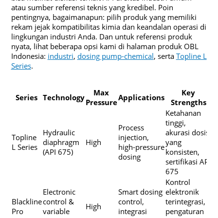
atau sumber referensi teknis yang kredibel. Poin
pentingnya, bagaimanapun: pilih produk yang memiliki
rekam jejak kompatibilitas kimia dan keandalan operasi di
lingkungan industri Anda. Dan untuk referensi produk
nyata, lihat beberapa opsi kami di halaman produk OBL
Indonesia:
industri
,
dosing pump-chemical
, serta
Topline L
Series
.
Max
Key
Series
Technology
Applications
Pressure
Strengths
Ketahanan
tinggi,
Process
Hydraulic
akurasi dosis
Topline
injection,
diaphragm
High
yang
L Series
high-pressure
(API 675)
konsisten,
dosing
sertifikasi API
675
Kontrol
Electronic
Smart dosing
elektronik
Blackline
control &
control,
terintegrasi,
High
Pro
variable
integrasi
pengaturan