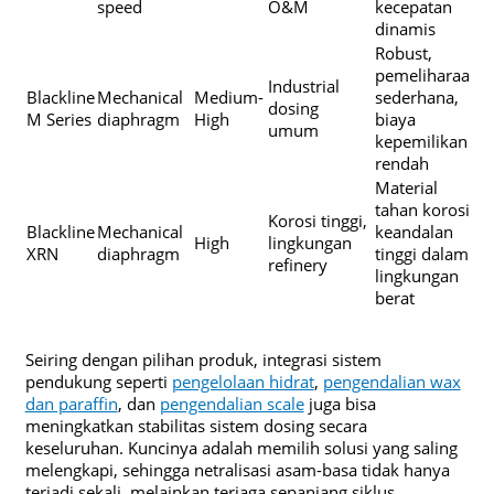
speed
O&M
kecepatan
dinamis
Robust,
pemeliharaan
Industrial
Blackline
Mechanical
Medium-
sederhana,
dosing
M Series
diaphragm
High
biaya
umum
kepemilikan
rendah
Material
tahan korosi,
Korosi tinggi,
Blackline
Mechanical
keandalan
High
lingkungan
XRN
diaphragm
tinggi dalam
refinery
lingkungan
berat
Seiring dengan pilihan produk, integrasi sistem
pendukung seperti
pengelolaan hidrat
,
pengendalian wax
dan paraffin
, dan
pengendalian scale
juga bisa
meningkatkan stabilitas sistem dosing secara
keseluruhan. Kuncinya adalah memilih solusi yang saling
melengkapi, sehingga netralisasi asam-basa tidak hanya
terjadi sekali, melainkan terjaga sepanjang siklus