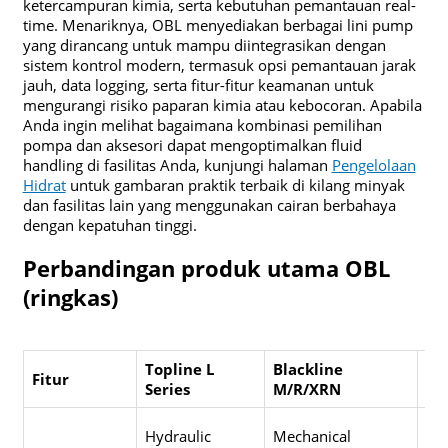
ketercampuran kimia, serta kebutuhan pemantauan real-
time. Menariknya, OBL menyediakan berbagai lini pump
yang dirancang untuk mampu diintegrasikan dengan
sistem kontrol modern, termasuk opsi pemantauan jarak
jauh, data logging, serta fitur-fitur keamanan untuk
mengurangi risiko paparan kimia atau kebocoran. Apabila
Anda ingin melihat bagaimana kombinasi pemilihan
pompa dan aksesori dapat mengoptimalkan fluid
handling di fasilitas Anda, kunjungi halaman
Pengelolaan
Hidrat
untuk gambaran praktik terbaik di kilang minyak
dan fasilitas lain yang menggunakan cairan berbahaya
dengan kepatuhan tinggi.
Perbandingan produk utama OBL
(ringkas)
Topline L
Blackline
Bl
Fitur
Series
M/R/XRN
Pr
Ele
Hydraulic
Mechanical
con