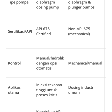
Tipe pompa
diaphragm
diaphragm &
var
dosing pump
plunger pumps
sp
AP
da
API 675
Non-API 675
di
Sertifikasi/API
Certified
(mechanical)
mel
int
sm
Ele
Manual/hidrolik
de
Kontrol
dengan opsi
Mechanical/manual
ken
otomatis
ke
var
Sm
Injeksi tekanan
Aplikasi
Dosing industri
&
tinggi untuk
utama
umum
pe
proses kritis
pr
Kon
Kepatuhan API
dig