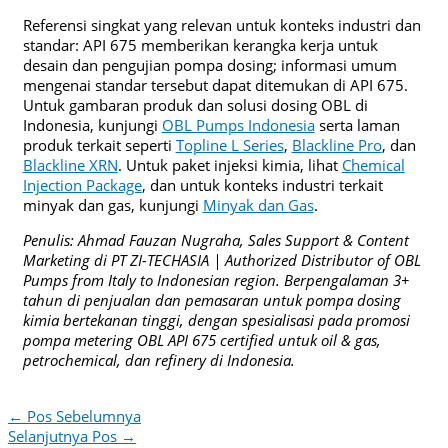
Referensi singkat yang relevan untuk konteks industri dan
standar: API 675 memberikan kerangka kerja untuk
desain dan pengujian pompa dosing; informasi umum
mengenai standar tersebut dapat ditemukan di API 675.
Untuk gambaran produk dan solusi dosing OBL di
Indonesia, kunjungi
OBL Pumps Indonesia
serta laman
produk terkait seperti
Topline L Series
,
Blackline Pro
, dan
Blackline XRN
. Untuk paket injeksi kimia, lihat
Chemical
Injection Package
, dan untuk konteks industri terkait
minyak dan gas, kunjungi
Minyak dan Gas
.
Penulis: Ahmad Fauzan Nugraha, Sales Support & Content
Marketing di PT ZI-TECHASIA | Authorized Distributor of OBL
Pumps from Italy to Indonesian region. Berpengalaman 3+
tahun di penjualan dan pemasaran untuk pompa dosing
kimia bertekanan tinggi, dengan spesialisasi pada promosi
pompa metering OBL API 675 certified untuk oil & gas,
petrochemical, dan refinery di Indonesia.
←
Pos Sebelumnya
Selanjutnya Pos
→