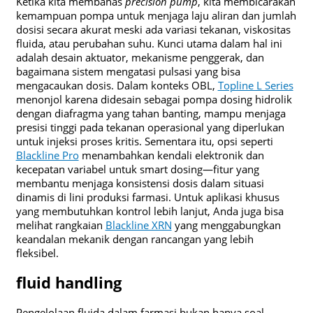
Ketika kita membahas
precision pump
, kita membicarakan
kemampuan pompa untuk menjaga laju aliran dan jumlah
dosisi secara akurat meski ada variasi tekanan, viskositas
fluida, atau perubahan suhu. Kunci utama dalam hal ini
adalah desain aktuator, mekanisme penggerak, dan
bagaimana sistem mengatasi pulsasi yang bisa
mengacaukan dosis. Dalam konteks OBL,
Topline L Series
menonjol karena didesain sebagai pompa dosing hidrolik
dengan diafragma yang tahan banting, mampu menjaga
presisi tinggi pada tekanan operasional yang diperlukan
untuk injeksi proses kritis. Sementara itu, opsi seperti
Blackline Pro
menambahkan kendali elektronik dan
kecepatan variabel untuk smart dosing—fitur yang
membantu menjaga konsistensi dosis dalam situasi
dinamis di lini produksi farmasi. Untuk aplikasi khusus
yang membutuhkan kontrol lebih lanjut, Anda juga bisa
melihat rangkaian
Blackline XRN
yang menggabungkan
keandalan mekanik dengan rancangan yang lebih
fleksibel.
fluid handling
Pengelolaan fluida dalam farmasi bukan hanya soal