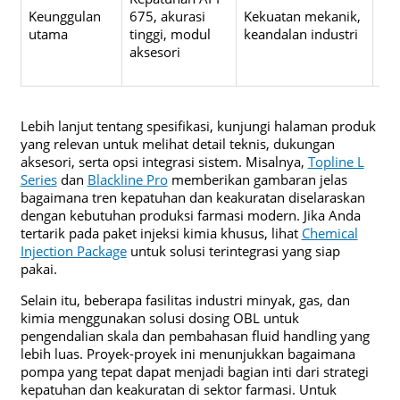
Keunggulan
675, akurasi
Kekuatan mekanik,
int
utama
tinggi, modul
keandalan industri
sis
aksesori
pre
ber
Lebih lanjut tentang spesifikasi, kunjungi halaman produk
yang relevan untuk melihat detail teknis, dukungan
aksesori, serta opsi integrasi sistem. Misalnya,
Topline L
Series
dan
Blackline Pro
memberikan gambaran jelas
bagaimana tren kepatuhan dan keakuratan diselaraskan
dengan kebutuhan produksi farmasi modern. Jika Anda
tertarik pada paket injeksi kimia khusus, lihat
Chemical
Injection Package
untuk solusi terintegrasi yang siap
pakai.
Selain itu, beberapa fasilitas industri minyak, gas, dan
kimia menggunakan solusi dosing OBL untuk
pengendalian skala dan pembahasan fluid handling yang
lebih luas. Proyek-proyek ini menunjukkan bagaimana
pompa yang tepat dapat menjadi bagian inti dari strategi
kepatuhan dan keakuratan di sektor farmasi. Untuk