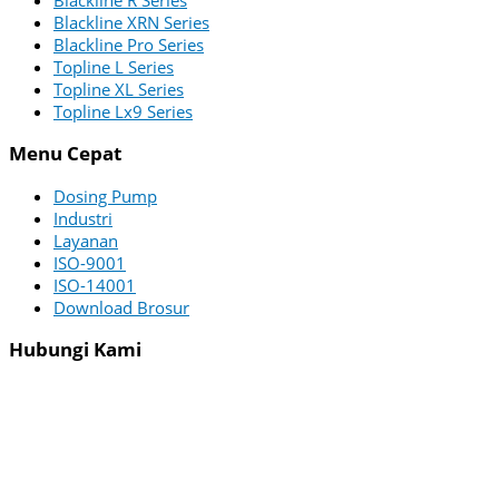
Blackline XRN Series
Blackline Pro Series
Topline L Series
Topline XL Series
Topline Lx9 Series
Menu Cepat
Dosing Pump
Industri
Layanan
ISO-9001
ISO-14001
Download Brosur
Hubungi Kami
PT ZI-TECHASIA
Menara Utara – 22nd Floor
Menara Jamsostek Building
Jl. Jend. Gatot Subroto No.38
South Jakarta 12710 Indonesia