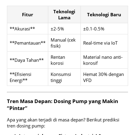
Teknologi
Fitur
Teknologi Baru
Lama
**Akurasi**
±2-5%
±0.1-0.5%
Manual (cek
**Pemantauan**
Real-time via IoT
fisik)
Rentan
Material nano anti-
**Daya Tahan**
korosi
korosif
**Efisiensi
Konsumsi
Hemat 30% dengan
Energi**
tinggi
VFD
Tren Masa Depan: Dosing Pump yang Makin
“Pintar”
Apa yang akan terjadi di masa depan? Berikut prediksi
tren dosing pump: