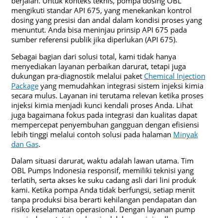
berjalan. Untuk konteks teknis, pompa dosing OBL
mengikuti standar API 675, yang menekankan kontrol
dosing yang presisi dan andal dalam kondisi proses yang
menuntut. Anda bisa meninjau prinsip API 675 pada
sumber referensi publik jika diperlukan (API 675).
Sebagai bagian dari solusi total, kami tidak hanya
menyediakan layanan perbaikan darurat, tetapi juga
dukungan pra-diagnostik melalui paket
Chemical Injection
Package
yang memudahkan integrasi sistem injeksi kimia
secara mulus. Layanan ini terutama relevan ketika proses
injeksi kimia menjadi kunci kendali proses Anda. Lihat
juga bagaimana fokus pada integrasi dan kualitas dapat
mempercepat penyembuhan gangguan dengan efisiensi
lebih tinggi melalui contoh solusi pada halaman
Minyak
dan Gas
.
Dalam situasi darurat, waktu adalah lawan utama. Tim
OBL Pumps Indonesia responsif, memiliki teknisi yang
terlatih, serta akses ke suku cadang asli dari lini produk
kami. Ketika pompa Anda tidak berfungsi, setiap menit
tanpa produksi bisa berarti kehilangan pendapatan dan
risiko keselamatan operasional. Dengan layanan pump