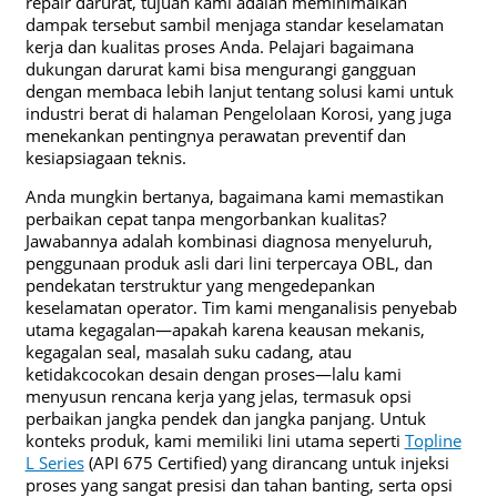
repair darurat, tujuan kami adalah meminimalkan
dampak tersebut sambil menjaga standar keselamatan
kerja dan kualitas proses Anda. Pelajari bagaimana
dukungan darurat kami bisa mengurangi gangguan
dengan membaca lebih lanjut tentang solusi kami untuk
industri berat di halaman Pengelolaan Korosi, yang juga
menekankan pentingnya perawatan preventif dan
kesiapsiagaan teknis.
Anda mungkin bertanya, bagaimana kami memastikan
perbaikan cepat tanpa mengorbankan kualitas?
Jawabannya adalah kombinasi diagnosa menyeluruh,
penggunaan produk asli dari lini terpercaya OBL, dan
pendekatan terstruktur yang mengedepankan
keselamatan operator. Tim kami menganalisis penyebab
utama kegagalan—apakah karena keausan mekanis,
kegagalan seal, masalah suku cadang, atau
ketidakcocokan desain dengan proses—lalu kami
menyusun rencana kerja yang jelas, termasuk opsi
perbaikan jangka pendek dan jangka panjang. Untuk
konteks produk, kami memiliki lini utama seperti
Topline
L Series
(API 675 Certified) yang dirancang untuk injeksi
proses yang sangat presisi dan tahan banting, serta opsi