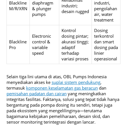
Blackline
diaphragm
industri,
industri;
M/R/XRN
& plunger
pengolahan
desain rugged
pumps
air, water
treatment
Kontrol
Dosing
Electronic
dosing pintar;
terkontrol
Blackline
control &
akurasi tinggi;
dan smart
Pro
variable
adaptif
dosing pada
speed
terhadap
linier
variasi proses
operasional
Selain tiga lini utama di atas, OBL Pumps Indonesia
menyediakan akses ke
suplai sistem pendukung
,
termasuk
komponen keselamatan gas beracun
dan
pemisahan padatan dan cairan
yang meningkatkan
integritas fasilitas. Faktanya, solusi yang tepat tidak hanya
bergantung pada pompa dosing itu sendiri, tetapi juga
pada ekosistem yang mengelilinginya—terutama
bagaimana kebijakan pemeliharaan, desain skid, dan
sensor monitoring terintegrasi dengan lancar.