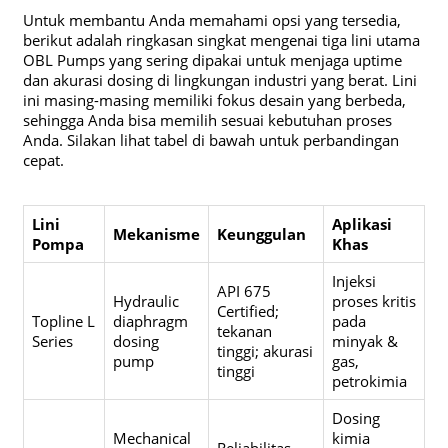
Untuk membantu Anda memahami opsi yang tersedia,
berikut adalah ringkasan singkat mengenai tiga lini utama
OBL Pumps yang sering dipakai untuk menjaga uptime
dan akurasi dosing di lingkungan industri yang berat. Lini
ini masing-masing memiliki fokus desain yang berbeda,
sehingga Anda bisa memilih sesuai kebutuhan proses
Anda. Silakan lihat tabel di bawah untuk perbandingan
cepat.
Lini
Aplikasi
Mekanisme
Keunggulan
Pompa
Khas
Injeksi
API 675
Hydraulic
proses kritis
Certified;
Topline L
diaphragm
pada
tekanan
Series
dosing
minyak &
tinggi; akurasi
pump
gas,
tinggi
petrokimia
Dosing
Mechanical
kimia
Reliabilitas