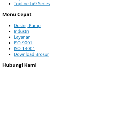
Topline Lx9 Series
Menu Cepat
Dosing Pump
Industri
Layanan
ISO-9001
ISO-14001
Download Brosur
Hubungi Kami
PT ZI-TECHASIA
Menara Utara – 22nd Floor
Menara Jamsostek Building
Jl. Jend. Gatot Subroto No.38
South Jakarta 12710 Indonesia
WA :
+62 822-4625-6451
Email :
[email protected]
Office :
(021) 2526075