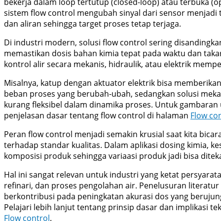
bekerja dalam loop tertutup (closed-loop) atau terbuka (
sistem flow control mengubah sinyal dari sensor menjad
dan aliran sehingga target proses tetap terjaga.
Di industri modern, solusi flow control sering disanding
memastikan dosis bahan kimia tepat pada waktu dan taka
kontrol alir secara mekanis, hidraulik, atau elektrik mem
Misalnya, katup dengan aktuator elektrik bisa memberikan
beban proses yang berubah-ubah, sedangkan solusi mek
kurang fleksibel dalam dinamika proses. Untuk gambaran
penjelasan dasar tentang flow control di halaman
Flow con
Peran flow control menjadi semakin krusial saat kita bicar
terhadap standar kualitas. Dalam aplikasi dosing kimia, k
komposisi produk sehingga variaasi produk jadi bisa ditek
Hal ini sangat relevan untuk industri yang ketat persyarata
refinari, dan proses pengolahan air. Penelusuran literat
berkontribusi pada peningkatan akurasi dos yang berujun
Pelajari lebih lanjut tentang prinsip dasar dan implikasi
Flow control
.