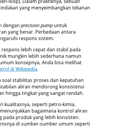
open-loop). Dalam praktiknya, sebuah
i tindakan yang menyeimbangkan tekanan
kan dengan
precision pump
untuk
ran yang benar. Perbedaan antara
pengaruhi respons sistem.
 respons lebih cepat dan stabil pada
anik mungkin lebih sederhana namun
 umum konsepnya, Anda bisa melihat
trol di Wikipedia
.
a soal stabilitas proses dan kepatuhan
estabilan aliran mendorong konsistensi
an hingga tingkat yang sangat rendah.
n kualitasnya, seperti petro-kimia,
ur menunjukkan bagaimana kontrol aliran
g pada produk yang lebih konsisten.
 teknisnya di sumber-sumber umum seperti