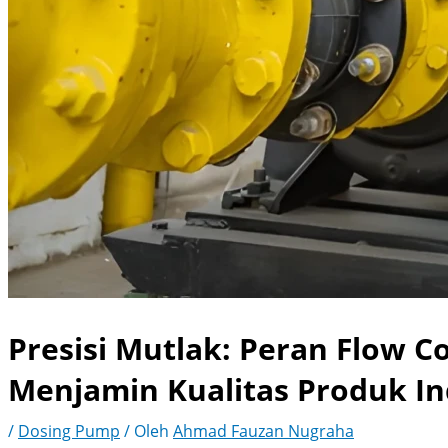
Presisi Mutlak: Peran Flow C
Menjamin Kualitas Produk In
/
Dosing Pump
/ Oleh
Ahmad Fauzan Nugraha