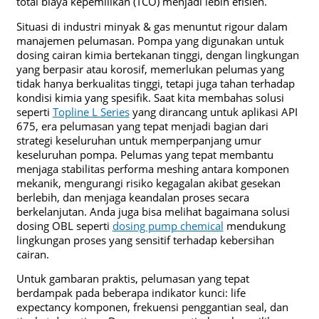
total biaya kepemilikan (TCO) menjadi lebih efisien.
Situasi di industri minyak & gas menuntut rigour dalam
manajemen pelumasan. Pompa yang digunakan untuk
dosing cairan kimia bertekanan tinggi, dengan lingkungan
yang berpasir atau korosif, memerlukan pelumas yang
tidak hanya berkualitas tinggi, tetapi juga tahan terhadap
kondisi kimia yang spesifik. Saat kita membahas solusi
seperti
Topline L Series
yang dirancang untuk aplikasi API
675, era pelumasan yang tepat menjadi bagian dari
strategi keseluruhan untuk memperpanjang umur
keseluruhan pompa. Pelumas yang tepat membantu
menjaga stabilitas performa meshing antara komponen
mekanik, mengurangi risiko kegagalan akibat gesekan
berlebih, dan menjaga keandalan proses secara
berkelanjutan. Anda juga bisa melihat bagaimana solusi
dosing OBL seperti
dosing pump chemical
mendukung
lingkungan proses yang sensitif terhadap kebersihan
cairan.
Untuk gambaran praktis, pelumasan yang tepat
berdampak pada beberapa indikator kunci: life
expectancy komponen, frekuensi penggantian seal, dan