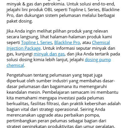
minyak & gas dan petrokimia. Untuk solusi end-to-end,
jelajahi lini produk OBL seperti Topline L Series, Blackline
Pro, dan dukungan sistem pelumasan melalui berbagai
paket dosing.
Jika Anda ingin melihat pilihan produk yang relevan
secara langsung, lihat halaman-halaman produk kami
seperti
Topline L Series
,
Blackline Pro
, atau
Chemical
Injection Package
. Untuk informasi seputar minyak dan
gas, kunjungi
minyak dan gas
, dan jika Anda tertarik pada
solusi dosing kimia lebih lanjut, jelajahi
dosing pump
chemical
.
Pengetahuan tentang pelumasan yang tepat juga
diperkuat oleh sumber industri yang membahas dasar-
dasar pelumasan dan bagaimana itu memengaruhi
keandalan mesin. Pembelajaran semacam ini membantu
kita memahami mengapa investasi pada pelumas
berkualitas, fasilitas filtrasi, dan praktik kebersihan adalah
bagian vital dari strategi operasional. Seiring Anda
merencanakan upgrade atau perbaikan pompa,
pertimbangkan peran pelumas sebagai bagian dari
strategi peningkatan produktivitas dan umur peralatan.