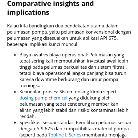
Comparative insights and
implications
Kalau kita bandingkan dua pendekatan utama dalam
pelumasan pompa, yaitu pelumasan konvensional dengan
pelumasan yang disesuaikan untuk aplikasi API 675,
beberapa implikasi kunci muncul:
Biaya awal vs biaya operasional: Pelumasan yang
tepat sering kali membutuhkan investasi awal lebih
tinggi pada pelumas berkualitas dan sistem filtrasi,
tetapi biaya operasional jangka panjang bisa turun
karena downtime berkurang dan umur pompa
meningkat.
Keandalan proses: Sistem dosing kimia seperti
dosing pump chemical
yang didukung oleh
pelumasan yang tepat cenderung memberikan
aliran yang lebih stabil dan risiko kontaminasi lebih
rendah.
Spesifikasi sesuai standar: Pemilihan pelumas sesuai
dengan API 675 dan kompatibilitas material pompa
(seperti pada
Topline L Series
) membantu menjaga