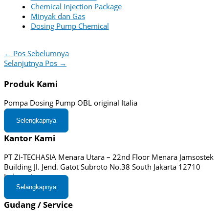
Chemical Injection Package
Minyak dan Gas
Dosing Pump Chemical
←
Pos Sebelumnya
Selanjutnya Pos
→
Produk Kami
Pompa Dosing Pump OBL original Italia
Selengkapnya
Kantor Kami
PT ZI-TECHASIA Menara Utara – 22nd Floor Menara Jamsostek
Building Jl. Jend. Gatot Subroto No.38 South Jakarta 12710
Indonesia
Selangkapnya
Gudang / Service