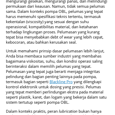
mengurangi gesekan, mengurangi panas, dan melindungi
permukaan dari keausan. Namun, tidak semua pelumas
sama. Dalam konteks pompa OBL, pelumas yang tepat
harus memenuhi spesifikasi teknis tertentu, termasuk
kekentalan (viscosity) yang sesuai dengan suhu
operasional, kompatibilitas material, dan ketahanan
terhadap lingkungan proses. Pelumasan yang kurang
tepat bisa menyebabkan debt of wear yang lebih cepat,
kebocoran, atau bahkan kerusakan seal.
Untuk memahami prinsip dasar pelumasan lebih lanjut,
Anda bisa membaca sumber industri yang membahas
bagaimana viskositas, suhu, dan kondisi operasi saling
berinteraksi dalam memilih pelumas yang tepat.
Pelumasan yang tepat juga berarti menjaga integritas
pelindung dan bagian penting lainnya pada pompa,
termasuk bagian seperti
Blackline Pro
yang dilengkapi
kontrol elektronik untuk dosing yang presisi. Pelumas
yang tepat memberi perlindungan ekstra pada material
seperti plastik, karet, dan logam yang bekerja dalam satu
sistem tertutup seperti pompa OBL.
Dalam konteks praktis, peran
lubrication
bukan hanya