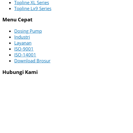
Topline XL Series
Topline Lx9 Series
Menu Cepat
Dosing Pump
Industri
Layanan
ISO-9001
ISO-14001
Download Brosur
Hubungi Kami
PT ZI-TECHASIA
Menara Utara – 22nd Floor
Menara Jamsostek Building
Jl. Jend. Gatot Subroto No.38
South Jakarta 12710 Indonesia
WA :
+62 822-4625-6451
Email :
[email protected]
Office :
(021) 2526075