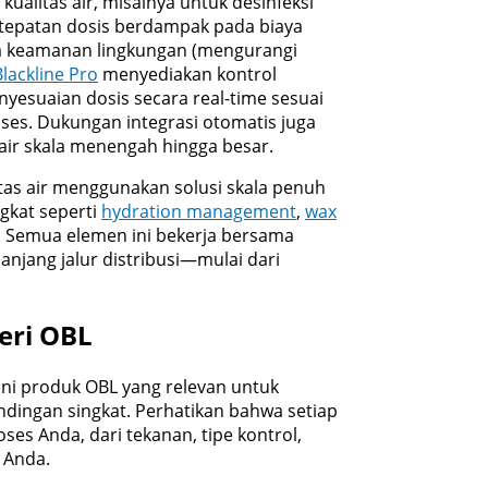
alitas air, misalnya untuk desinfeksi
Ketepatan dosis berdampak pada biaya
a keamanan lingkungan (mengurangi
Blackline Pro
menyediakan kontrol
yesuaian dosis secara real-time sesuai
oses. Dukungan integrasi otomatis juga
n air skala menengah hingga besar.
itas air menggunakan solusi skala penuh
gkat seperti
hydration management
,
wax
i. Semua elemen ini bekerja bersama
anjang jalur distribusi—mulai dari
eri OBL
ni produk OBL yang relevan untuk
andingan singkat. Perhatikan bahwa setiap
es Anda, dari tekanan, tipe kontrol,
 Anda.