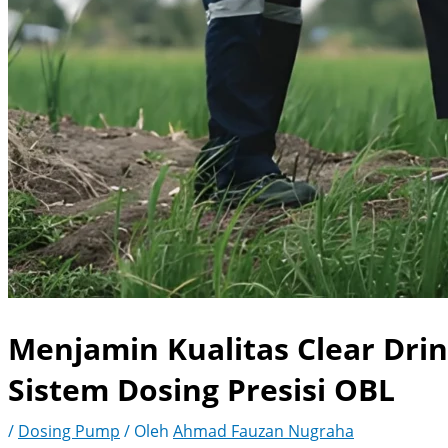
Menjamin Kualitas Clear Dri
Sistem Dosing Presisi OBL
/
Dosing Pump
/ Oleh
Ahmad Fauzan Nugraha