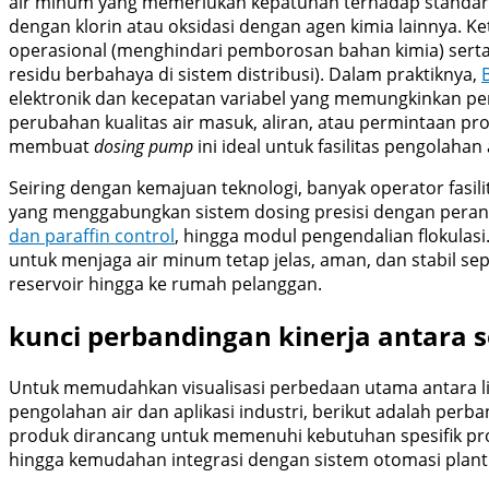
air minum yang memerlukan kepatuhan terhadap standar ku
dengan klorin atau oksidasi dengan agen kimia lainnya. 
operasional (menghindari pemborosan bahan kimia) sert
residu berbahaya di sistem distribusi). Dalam praktiknya,
elektronik dan kecepatan variabel yang memungkinkan pen
perubahan kualitas air masuk, aliran, atau permintaan pr
membuat
dosing pump
ini ideal untuk fasilitas pengolaha
Seiring dengan kemajuan teknologi, banyak operator fasil
yang menggabungkan sistem dosing presisi dengan peran
dan paraffin control
, hingga modul pengendalian flokulas
untuk menjaga air minum tetap jelas, aman, dan stabil sep
reservoir hingga ke rumah pelanggan.
kunci perbandingan kinerja antara s
Untuk memudahkan visualisasi perbedaan utama antara li
pengolahan air dan aplikasi industri, berikut adalah perb
produk dirancang untuk memenuhi kebutuhan spesifik pros
hingga kemudahan integrasi dengan sistem otomasi plant