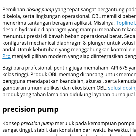
Pemilihan
dosing pump
yang tepat sangat bergantung pada
dikelola, serta lingkungan operasional. OBL memiliki bebe
menerima tantangan beragam aplikasi. Misalnya,
Topline 
desain hydraulic diaphragm yang mampu menahan tekanan 
menuntut presisi di bawah beban operasional berat. Seda
konfigurasi mechanical diaphragm & plunger untuk solusi
andal. Untuk kebutuhan yang menggabungkan kontrol elek
Pro
menjadi pilihan modern yang siap diintegrasikan deng
Bagi para profesional, penting juga memahami API 675 y
kelas tinggi. Produk OBL memang dirancang untuk memenuh
pengguna mendapatkan keandalan, akurasi, serta kemuda
gambaran umum aplikasi dan ekosistem OBL,
solusi dosin
produk yang tahan lama dan didukung layanan purna jual 
precision pump
Konsep
precision pump
merujuk pada kemampuan pompa un
sangat tinggi, stabil, dan konsisten dari waktu ke waktu. H