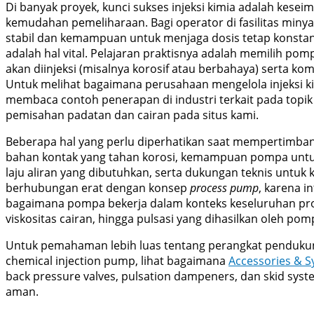
Di banyak proyek, kunci sukses injeksi kimia adalah kesei
kemudahan pemeliharaan. Bagi operator di fasilitas minyak
stabil dan kemampuan untuk menjaga dosis tetap konstan 
adalah hal vital. Pelajaran praktisnya adalah memilih pom
akan diinjeksi (misalnya korosif atau berbahaya) serta kom
Untuk melihat bagaimana perusahaan mengelola injeksi k
membaca contoh penerapan di industri terkait pada topik
pemisahan padatan dan cairan pada situs kami.
Beberapa hal yang perlu diperhatikan saat mempertimb
bahan kontak yang tahan korosi, kemampuan pompa untuk
laju aliran yang dibutuhkan, serta dukungan teknis untuk k
berhubungan erat dengan konsep
process pump
, karena i
bagaimana pompa bekerja dalam konteks keseluruhan pro
viskositas cairan, hingga pulsasi yang dihasilkan oleh pomp
Untuk pemahaman lebih luas tentang perangkat penduku
chemical injection pump, lihat bagaimana
Accessories & 
back pressure valves, pulsation dampeners, dan skid syst
aman.