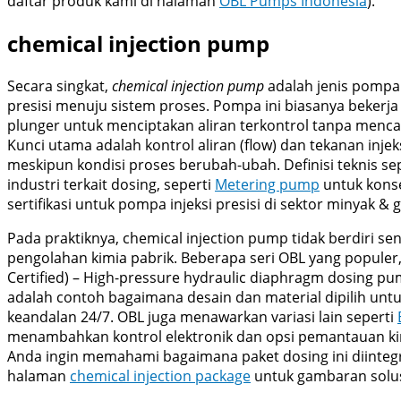
daftar produk kami di halaman
OBL Pumps Indonesia
).
chemical injection pump
Secara singkat,
chemical injection pump
adalah jenis pompa
presisi menuju sistem proses. Pompa ini biasanya beker
plunger untuk menciptakan aliran terkontrol tanpa menca
Kunci utama adalah kontrol aliran (flow) dan tekanan injeks
meskipun kondisi proses berubah-ubah. Definisi teknis sep
industri terkait dosing, seperti
Metering pump
untuk kons
sertifikasi untuk pompa injeksi presisi di sektor minyak & g
Pada praktiknya, chemical injection pump tidak berdiri send
pengolahan kimia pabrik. Beberapa seri OBL yang populer,
Certified) – High-pressure hydraulic diaphragm dosing pum
adalah contoh bagaimana desain dan material dipilih untu
keandalan 24/7. OBL juga menawarkan variasi lain seperti
menambahkan kontrol elektronik dan opsi pemantauan kiner
Anda ingin memahami bagaimana paket dosing ini diintegras
halaman
chemical injection package
untuk gambaran solus