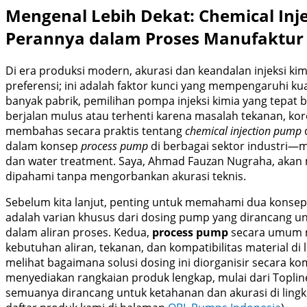
Mengenal Lebih Dekat: Chemical Inj
Perannya dalam Proses Manufaktur
Di era produksi modern, akurasi dan keandalan injeksi kim
preferensi; ini adalah faktor kunci yang mempengaruhi kual
banyak pabrik, pemilihan pompa injeksi kimia yang tepat 
berjalan mulus atau terhenti karena masalah tekanan, korosi
membahas secara praktis tentang
chemical injection pump
dalam konsep
process pump
di berbagai sektor industri—mu
dan water treatment. Saya, Ahmad Fauzan Nugraha, ak
dipahami tanpa mengorbankan akurasi teknis.
Sebelum kita lanjut, penting untuk memahami dua konsep 
adalah varian khusus dari dosing pump yang dirancang u
dalam aliran proses. Kedua,
process pump
secara umum 
kebutuhan aliran, tekanan, dan kompatibilitas material di l
melihat bagaimana solusi dosing ini diorganisir secara 
menyediakan rangkaian produk lengkap, mulai dari Topline 
semuanya dirancang untuk ketahanan dan akurasi di lingk