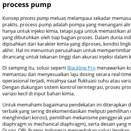
process pump
Konsep
process pump
meluas melampaui sekadar memasukk
praktis, process pump adalah pompa yang menangani alir
hanya untuk injeksi kimia, tetapi juga untuk memastikan a
yang dibutuhkan oleh tiap bagian proses. Dalam dunia indu
dipisahkan dari karakter kimia yang diproses, kondisi ling
akhir. Hal ini menuntun perusahaan untuk mempertimban
dirancang untuk tekanan tinggi dan akurasi injeksi dalam
Di samping itu, solusi seperti
Blackline Pro
menawarkan kont
memantau dan menyesuaikan laju dosing secara real-time.
operasional terjadi, misalnya saat fluktuasi suhu atau vari
Dengan dukungan sistem kontrol terintegrasi, proses prod
variasi kecil di input bahan kimia.
Untuk memahami bagaimana pendekatan ini diterapkan di 
terbaik yang sering direkomendasikan meliputi pemilihan 
menghindari korosi), pemilihan mekanisme penggerak yang
diaphragm vs mechanical diaphragm), serta desain yang 
Di sini, OBL Pumps Indonesia menyediakan solusi lengkap,