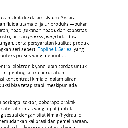
an kimia ke dalam sistem. Secara
an fluida utama di jalur produksi—bukan
liran, head (tekanan head), dan kapasitas
stri, pilihan
process pump
tidak bisa
kungan, serta persyaratan kualitas produk
gkan seri seperti
Topline L Series
, yang
 konteks proses yang menuntut.
rol elektronik yang lebih cerdas untuk
 Ini penting ketika perubahan
asi konsentrasi kimia di dalam aliran.
uksi bisa tetap stabil meskipun ada
berbagai sektor, beberapa praktik
material kontak yang tepat (untuk
 sesuai dengan sifat kimia (hydraulic
memudahkan kalibrasi dan pemeliharaan.
 mulai dari lini produk utama hingga