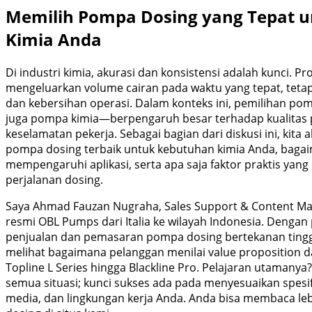
Memilih Pompa Dosing yang Tepat u
Kimia Anda
Di industri kimia, akurasi dan konsistensi adalah kunci. P
mengeluarkan volume cairan pada waktu yang tepat, tetapi
dan kebersihan operasi. Dalam konteks ini, pemilihan po
juga pompa kimia—berpengaruh besar terhadap kualitas p
keselamatan pekerja. Sebagai bagian dari diskusi ini, ki
pompa dosing terbaik untuk kebutuhan kimia Anda, baga
mempengaruhi aplikasi, serta apa saja faktor praktis yan
perjalanan dosing.
Saya Ahmad Fauzan Nugraha, Sales Support & Content Mark
resmi OBL Pumps dari Italia ke wilayah Indonesia. Dengan 
penjualan dan pemasaran pompa dosing bertekanan tinggi 
melihat bagaimana pelanggan menilai value proposition dar
Topline L Series hingga Blackline Pro. Pelajaran utamanya
semua situasi; kunci sukses ada pada menyesuaikan spesi
media, dan lingkungan kerja Anda. Anda bisa membaca leb