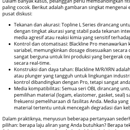
Dalam banyak kasus, pelanggan perlu membandingkan fitu
paling cocok. Berikut adalah gambaran singkat mengenai
pusat diskusi:
Tekanan dan akurasi: Topline L Series dirancang untuk
dengan tingkat akurasi yang stabil pada tekanan inter
media agresif atau reaksi kimia yang sensitif terhada
Kontrol dan otomatisasi: Blackline Pro menawarkan k
variabel, memungkinkan dosage disesuaikan secara d
sangat berguna untuk lini produksi yang bergerak 
secara real-time.
Konstruksi dan daya tahan: Blackline M/R/XRN adala
atau plunger yang tangguh untuk lingkungan industri 
kontrol dibandingkan dengan Pro, tetapi sangat anda
Media kompatibilitas: Semua seri OBL dirancang un
pemilihan material (logam, elastomer, gasket, seal
frekuensi pemeliharaan di fasilitas Anda. Media yang
material tertentu untuk mencegah degradasi dan ke
Dalam praktiknya, menyusun beberapa pertanyaan sed
pilihan: berapa laju aliran yang Anda butuhkan? Berapa te