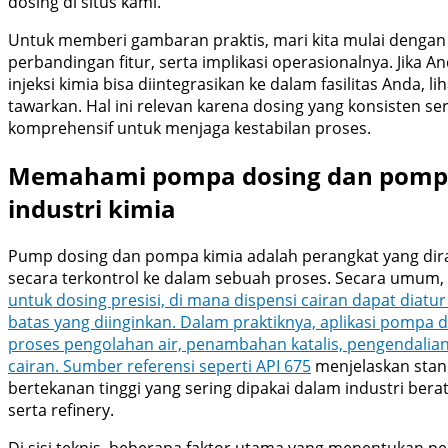
dosing di situs kami.
Untuk memberi gambaran praktis, mari kita mulai dengan
perbandingan fitur, serta implikasi operasionalnya. Jika
injeksi kimia bisa diintegrasikan ke dalam fasilitas Anda, l
tawarkan. Hal ini relevan karena dosing yang konsisten s
komprehensif untuk menjaga kestabilan proses.
Memahami pompa dosing dan pompa
industri kimia
Pump dosing dan pompa kimia adalah perangkat yang dir
secara terkontrol ke dalam sebuah proses. Secara umum,
untuk dosing presisi, di mana dispensi cairan dapat diatur
batas yang diinginkan. Dalam praktiknya, aplikasi pompa d
proses pengolahan air, penambahan katalis, pengendalia
cairan. Sumber referensi seperti
API 675
menjelaskan stan
bertekanan tinggi yang sering dipakai dalam industri bera
serta refinery.
Di sisi teknis, beberapa faktor utama yang menentukan p