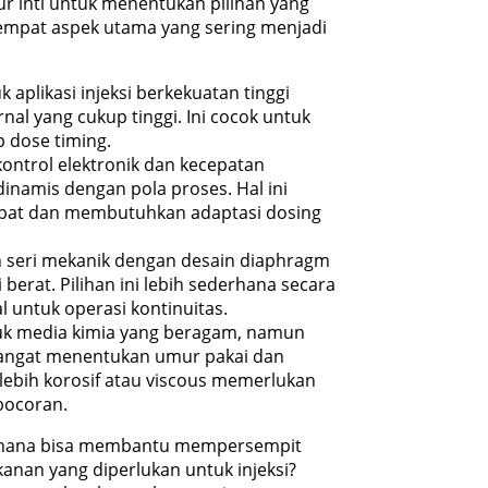
r inti untuk menentukan pilihan yang
 empat aspek utama yang sering menjadi
 aplikasi injeksi berkekuatan tinggi
nal yang cukup tinggi. Ini cocok untuk
p dose timing.
ontrol elektronik dan kecepatan
inamis dengan pola proses. Hal ini
cepat dan membutuhkan adaptasi dosing
h seri mekanik dengan desain diaphragm
berat. Pilihan ini lebih sederhana secara
l untuk operasi kontinuitas.
tuk media kimia yang beragam, namun
) sangat menentukan umur pakai dan
 lebih korosif atau viscous memerlukan
bocoran.
erhana bisa membantu mempersempit
kanan yang diperlukan untuk injeksi?