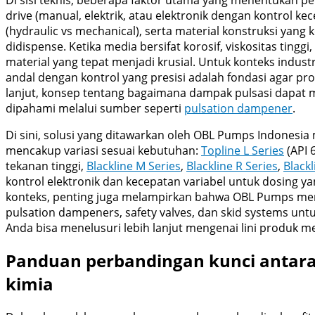
drive (manual, elektrik, atau elektronik dengan kontrol kec
(hydraulic vs mechanical), serta material konstruksi yan
didispense. Ketika media bersifat korosif, viskositas tinggi,
material yang tepat menjadi krusial. Untuk konteks indust
andal dengan kontrol yang presisi adalah fondasi agar pro
lanjut, konsep tentang bagaimana dampak pulsasi dapat 
dipahami melalui sumber seperti
pulsation dampener
.
Di sini, solusi yang ditawarkan oleh OBL Pumps Indonesia
mencakup variasi sesuai kebutuhan:
Topline L Series
(API 
tekanan tinggi,
Blackline M Series
,
Blackline R Series
,
Black
kontrol elektronik dan kecepatan variabel untuk dosing 
konteks, penting juga melampirkan bahwa OBL Pumps men
pulsation dampeners, safety valves, dan skid systems untuk
Anda bisa menelusuri lebih lanjut mengenai lini produk m
Panduan perbandingan kunci antara
kimia