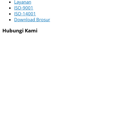
Layanan
ISO-9001
ISO-14001
Download Brosur
Hubungi Kami
PT ZI-TECHASIA
Menara Utara – 22nd Floor
Menara Jamsostek Building
Jl. Jend. Gatot Subroto No.38
South Jakarta 12710 Indonesia
WA :
+62 822-4625-6451
Email :
[email protected]
Office :
(021) 2526075