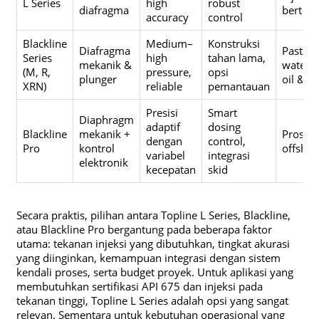
L Series
high
robust
diafragma
berteka
accuracy
control
Blackline
Medium–
Konstruksi
Diafragma
Pastru 
Series
high
tahan lama,
mekanik &
water t
(M, R,
pressure,
opsi
plunger
oil & g
XRN)
reliable
pemantauan
Presisi
Smart
Diaphragm
adaptif
dosing
Blackline
mekanik +
Proses 
dengan
control,
Pro
kontrol
offsho
variabel
integrasi
elektronik
kecepatan
skid
Secara praktis, pilihan antara Topline L Series, Blackline,
atau Blackline Pro bergantung pada beberapa faktor
utama: tekanan injeksi yang dibutuhkan, tingkat akurasi
yang diinginkan, kemampuan integrasi dengan sistem
kendali proses, serta budget proyek. Untuk aplikasi yang
membutuhkan sertifikasi API 675 dan injeksi pada
tekanan tinggi, Topline L Series adalah opsi yang sangat
relevan. Sementara untuk kebutuhan operasional yang